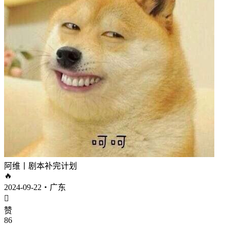
阿维丨剧本补完计划
🔥
2024-09-22・广东

赞
86