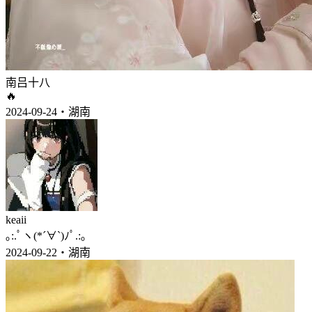
南吕十八
🔥
2024-09-24・湖南
keaii
｡:.ﾟヽ(*´∀`)ﾉﾟ.:｡
2024-09-22・湖南