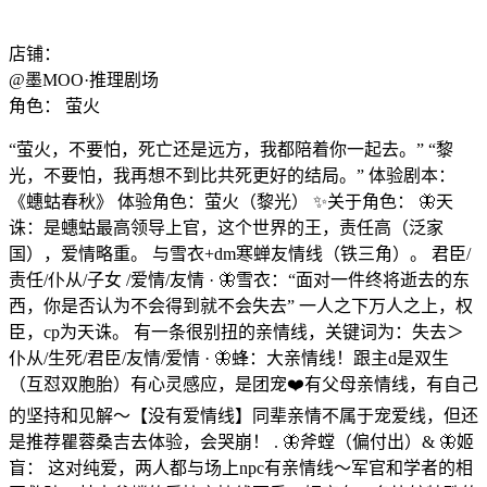
店铺：
@墨MOO·推理剧场
角色：
萤火
“萤火，不要怕，死亡还是远方，我都陪着你一起去。” “黎
光，不要怕，我再想不到比共死更好的结局。” 体验剧本：
《蟪蛄春秋》 体验角色：萤火（黎光） ✨关于角色： 🦋天
诛：是蟪蛄最高领导上官，这个世界的王，责任高（泛家
国），爱情略重。 与雪衣+dm寒蝉友情线（铁三角）。 君臣/
责任/仆从/子女 /爱情/友情 · 🦋雪衣：“面对一件终将逝去的东
西，你是否认为不会得到就不会失去” 一人之下万人之上，权
臣，cp为天诛。 有一条很别扭的亲情线，关键词为：失去＞
仆从/生死/君臣/友情/爱情 · 🦋蜂：大亲情线！跟主d是双生
（互怼双胞胎）有心灵感应，是团宠❤️有父母亲情线，有自己
的坚持和见解～【没有爱情线】同辈亲情不属于宠爱线，但还
是推荐瞿蓉桑吉去体验，会哭崩！ . 🦋斧螳（偏付出）& 🦋姬
盲： 这对纯爱，两人都与场上npc有亲情线～军官和学者的相