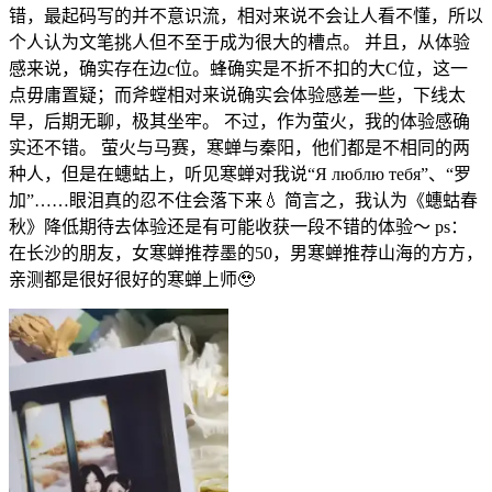
错，最起码写的并不意识流，相对来说不会让人看不懂，所以
个人认为文笔挑人但不至于成为很大的槽点。 并且，从体验
感来说，确实存在边c位。蜂确实是不折不扣的大C位，这一
点毋庸置疑；而斧螳相对来说确实会体验感差一些，下线太
早，后期无聊，极其坐牢。 不过，作为萤火，我的体验感确
实还不错。 萤火与马赛，寒蝉与秦阳，他们都是不相同的两
种人，但是在蟪蛄上，听见寒蝉对我说“Я люблю тебя”、“罗
加”……眼泪真的忍不住会落下来💧 简言之，我认为《蟪蛄春
秋》降低期待去体验还是有可能收获一段不错的体验～ ps：
在长沙的朋友，女寒蝉推荐墨的50，男寒蝉推荐山海的方方，
亲测都是很好很好的寒蝉上师🥹