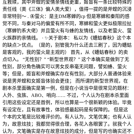
互救赎，其中斧螳的爱情亲情线更重，姬盲有一条比较特殊的
责任线（类《三体》偏人类大爱），值得一提的是斧螳的沉浸
非常特别～ . 🦋萤火：是主DM寒蝉的cp 但是寒蝉和秦阳的感
觉不同，与秦对马的偏爱有所不同，寒蝉和萤火更似极限拉扯
（寒蝉钓系大佬）并且萤火有与蜂的友情线，以及老萤火、萤
火族群的亲情线。 · ✨关于剧本： 私以为《蟪蛄春秋》这个本
的缺点＞优点。（是的，别管我为什么还去三刷了，因为蟪蛄
是客观的，我的萤火是主观的） 首先，从《蟪蛄春秋》的卖
点切入。 “无性别？” “新型世界观？” 这个本确实是做到了无
性别，部分角色确实可以男女反串毫无问题，譬如蜂、萤火
等；但是，姬盲和斧螳确实存在有性别，大部分人普通体验来
说是男斧螳和女姬盲体验会更佳； 而所谓的新型世界观，在
剧本杀里面确实是第一例，但是在小说当中是很常见的题材：
人外、虫族、ABO、哨向…… 不过，个人认为在剧本杀里面
引用这些设定还是首例，所以也算是一个很新颖的体验。毕竟
有设定在，且有故事性，体验感最起码是有保障的。 但是这
个本的文笔是比较难评价的。有人认为，文笔优美；也有人认
为，故意炫技；我都觉得很合理，各花入各眼罢了。就我个人
认为，文笔确实是存在故意炫技的成分，但是写的也确实还不