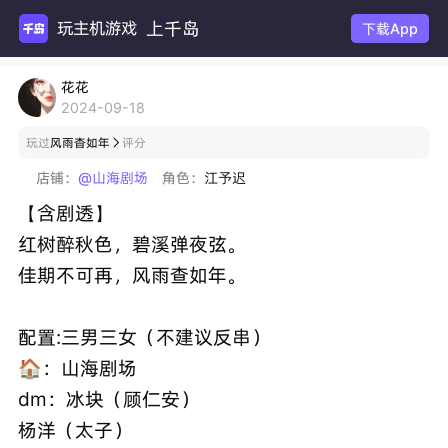
上千岛
玩主机游戏
下载App
花花
2024-09-18
玩过
风雨杳如年
评分

店铺：
@山海剧场
角色：
江予迟
【含剧透】
红树醉秋色，碧溪弹夜弦。
佳期不可再，风雨查如年。
配置:三男三女（不建议反串）
🏠：山海剧场
dm：冰块（顾仁安）
杨洋（太子）