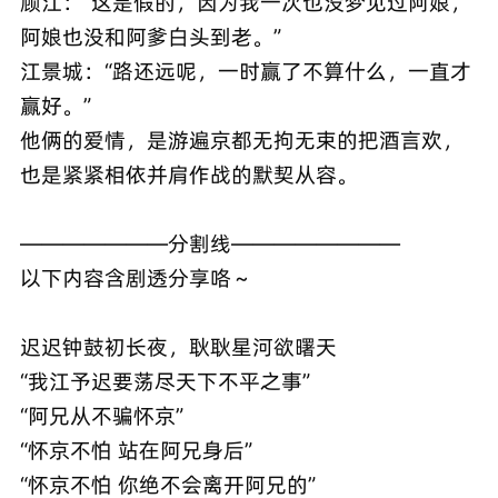
顾江：“这‮假是‬的，因为我一次‮没也‬梦见‮阿过‬娘，
阿娘也‮和没‬阿爹白头到老。”
江景城：“路‮远还‬呢，一时‮了赢‬不算什么，一直‮才
赢‬好。”
他俩‮爱的‬情，是游‮京遍‬都无拘‮束无‬的把‮言酒‬欢，
也是‮紧紧‬相依并‮作肩‬战的‮契默‬从容。
———————分割线————————
以下内容含剧透分享咯～
迟迟钟鼓初长夜，耿耿星河欲曙天
“我江予迟要荡尽天下不平之事”
“阿兄从不骗怀京”
“怀京不怕 站在阿兄身后”
“怀京不怕 你绝不会离开阿兄的”