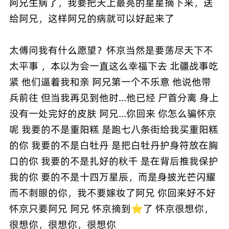
阿兄生病了，我要把天上最亮的星星摘下来，送
给阿兄，这样阿兄的病就可以好起来了
太傅问我有什么愿望？怀京当然是要荡尽天下不
太平事 ，本以为会一直这么幸福下去 北疆战事吃
紧 他们逼着我和亲 阿兄第一个不乐意 他说他带
兵前往 但当我再见到他时...他已经 尸首分离 身上
没有一处完好的皮肤 阿兄...你回来 你怎么骗怀京
呢 我要的不是重阳糕 是跑七八条街给我买重阳糕
的你 我要的不是白牡丹 是把白牡丹护身符放在胸
口的你 我要的不是扎好的秋千 是在背后推我保护
我的你 要的不是十四万星辰，而是身披光芒闪耀
而不刺眼的你，我不要嫁妆了阿兄 你回来好不好
怀京只要阿兄 阿兄 怀京摘到⭐️了 怀京很想你，
很想你，很想你，很想你