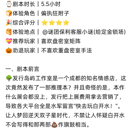
⌚剧本时长｜5.5小时
🍞体验角色｜偏执狂附子
🎉综合评分｜⭐⭐⭐⭐
🥞体验地点｜ @谜团保利客服小谜(给定金锁场)
💝推荐玩家｜喜欢盘密室矩阵
🎃劝退玩家｜不喜欢重盘密室手法
一、剧本前言
🌳发行岛屿工作室是一个成都的知名情感店，这
次竟然发布了一部推理本？并且奇怪的是，本作
什么展会都没上，发行把上展费用拿去营销了，
导致各大平台全是水军留言“快去玩白开水！”。
让人梦回逆天双子星时代，不禁让人怀疑白开水
不会写得和那两部💩作旗鼓相当。