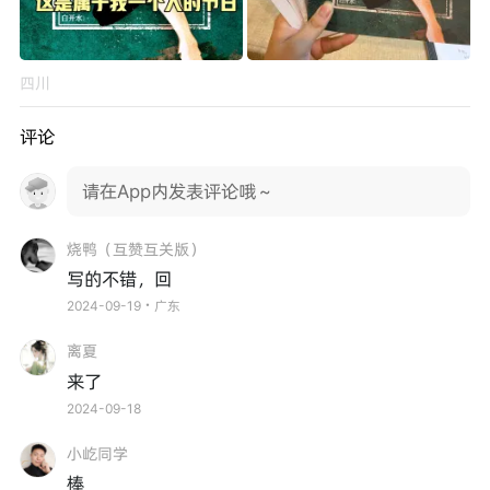
四川
评论
请在App内发表评论哦～
烧鸭（互赞互关版）
写的不错，回
2024-09-19・广东
离夏
来了
2024-09-18
小屹同学
棒