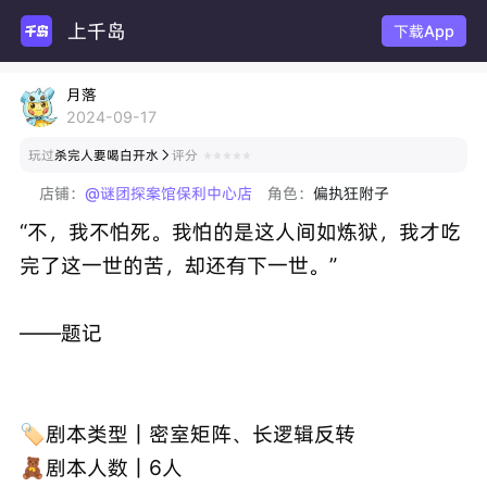
上千岛
下载App
月落
2024-09-17
玩过
杀完人要喝白开水
评分

店铺：
@谜团探案馆保利中心店
角色：
偏执狂附子
“不，我不怕死。我怕的是这人间如炼狱，我才吃
完了这一世的苦，却还有下一世。”
——题记
🏷️剧本类型｜密室矩阵、长逻辑反转
🧸剧本人数｜6人