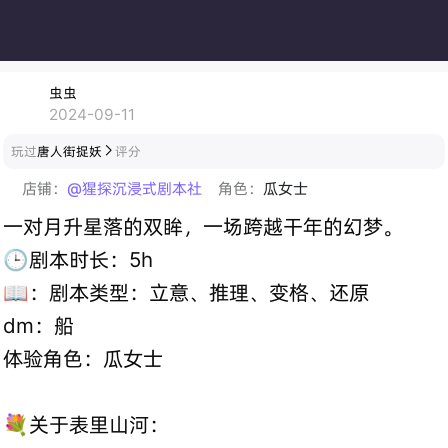
虫虫
2024-09-11
玩过
唐人街捉妖
评分

店铺：
@猩探沉浸式剧本社
角色：
瓜女士
一对月升星落的双眸，一场跨越干年的幻梦。
🕒剧本时长：5h
📖：剧本类型：立意、推理、变格、还原
dm：船
体验角色：瓜女士
💐关于表里山河：