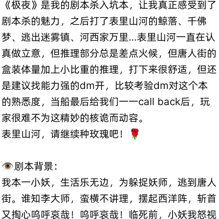
《极夜》是我的剧本杀入坑本，让我真正感受到了
剧本杀的魅力，之后打了表里山河的鲸落、千佛
梦、逃出迷雾镇、河西家万里…表里山河一直在认
真做立意，但推理部分总是差点火候，但唐人街的
盒装体量加上小比重的推理，打下来很舒适，但还
是建议找能力强的dm开，比较考验dm对这个本
的熟悉度，当船最后给我们一一call back后，玩
家很难不为这精妙的核诡而动容。
表里山河，请继续种玫瑰吧！🌹
👁️剧本背景：
我本一小妖，生活乐无边，为躲捉妖师，逃到唐人
街。谁知李大师，蛮横不讲理，摆起西洋阵，斩首
又掏心呜呼哀哉！呜呼哀哉！临死前，小妖我怒视