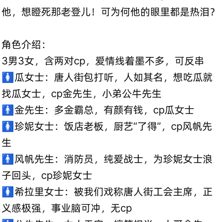
他，想瞪死那老登儿！可为何他的眼里都是热泪？
角色介绍：
3男3女，含两对cp，爱情线着墨不多，可反串
🚺瓜女士：唐人街包打听，人如其名，想吃瓜就
找瓜女士，cp金先生，小弟公牛先生
🚹金先生：多金霸总，有颜有钱，cp瓜女士
🚺珍妮女士：饭店老板，厨艺“了得”，cp风帆先
生
🚹风帆先生：消防员，纯爱战士，为珍妮女士浪
子回头，cp珍妮女士
🚺希拉里女士：被我们戏称唐人街工会主席，正
义感极强，事业脑可冲，无cp