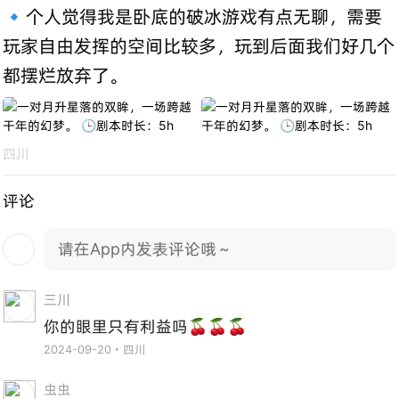
🔹个人觉得我是卧底的破冰游戏有点无聊，需要
玩家自由发挥的空间比较多，玩到后面我们好几个
都摆烂放弃了。
四川
评论
请在App内发表评论哦～
三川
你的眼里只有利益吗🍒🍒🍒
2024-09-20・四川
虫虫