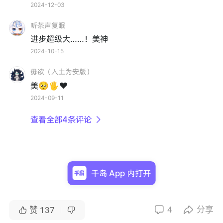
2024-12-03
听茶声复眠
进步超级大……！美神
2024-10-15
毋欲（入土为安版）
美🥺🖐️️❤️
2024-09-11
查看全部4条评论

千岛 App 内打开
4
分享


赞
137

