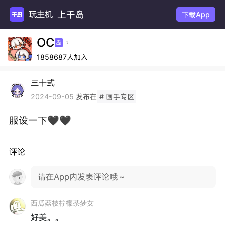
上千岛
玩主机游
下载App
OC
岛

1858687人加入
三十弎
发布在
2024-09-05
# 画手专区
服设一下🖤🖤
评论
请在App内发表评论哦～
西瓜荔枝柠檬茶梦女
好美。。