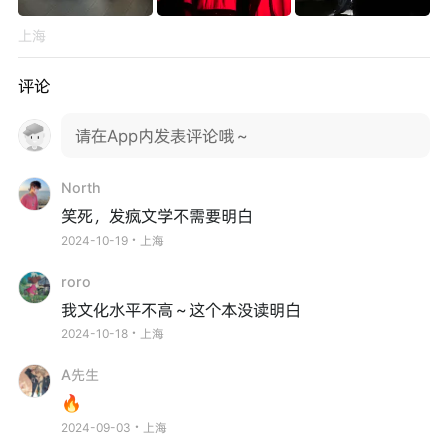
上海
评论
请在App内发表评论哦～
North
笑死，发疯文学不需要明白
2024-10-19・上海
roro
我文化水平不高～这个本没读明白
2024-10-18・上海
A先生
🔥
2024-09-03・上海