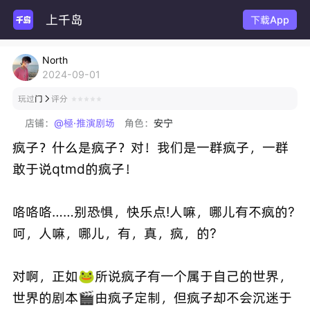
上千岛
玩主
下载App
North
2024-09-01
玩过
门
评分

店铺：
@極·推演剧场
角色：
安宁
疯子？什么是疯子？对！我们是一群疯子，一群
敢于说qtmd的疯子！
咯咯咯……别恐惧，快乐点!人嘛，哪儿有不疯的?
呵，人嘛，哪儿，有，真，疯，的?
对啊，正如🐸所说疯子有一个属于自己的世界，
世界的剧本🎬由疯子定制，但疯子却不会沉迷于