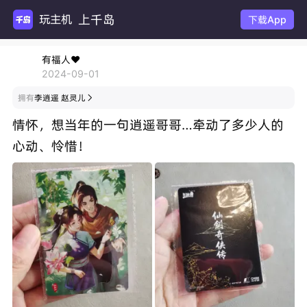
上千岛
玩主机
下载App
有福人❤️
2024-09-01
拥有
李逍遥 赵灵儿

情怀，想当年的一句逍遥哥哥…牵动了多少人的
心动、怜惜！