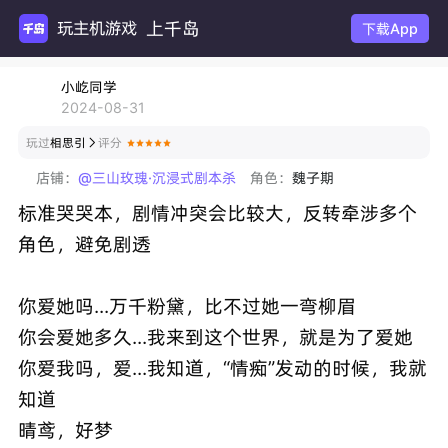
上千岛
玩主
下载App
小屹同学
2024-08-31
玩过
相思引
评分

店铺：
@三山玫瑰·沉浸式剧本杀
角色：
魏子期
标准哭哭本，剧情冲突会比较大，反转牵涉多个
角色，避免剧透
你爱她吗...万千粉黛，比不过她一弯柳眉
你会爱她多久...我来到这个世界，就是为了爱她
你爱我吗，爱...我知道，“情痴”发动的时候，我就
知道
晴鸢，好梦