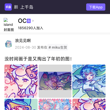
上千岛
下载App
OC
岛

1856290人加入
浪见见啊
发布在
2024-08-30
# miku生贺
没时间画于是又掏出了年初的图！