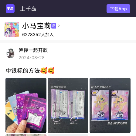
上千岛
下载App
小马宝莉
岛

6278352人加入
渔你一起开欣
2024-08-28
中银标的方法🥰🥰