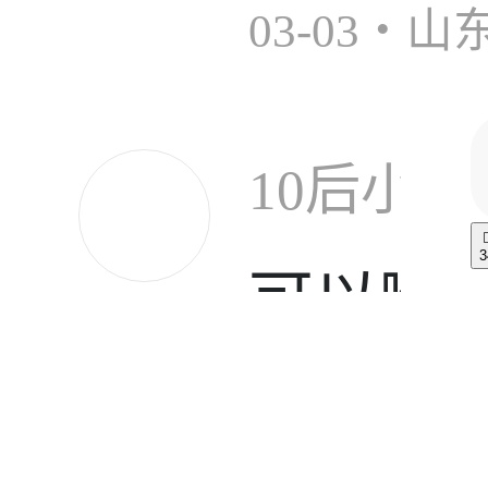
03-03・山
10后小孩
3
可以哟
2025-01-