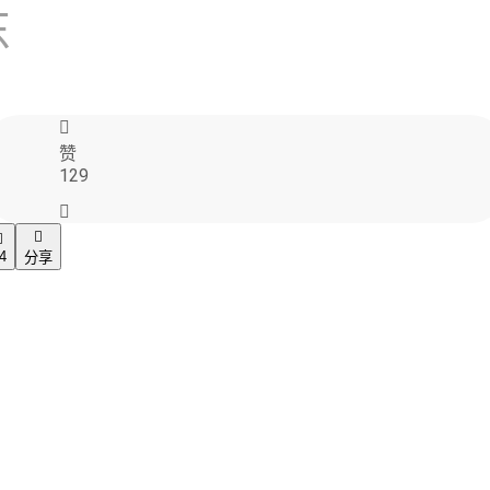
东

赞
姐CC担周深
129



4
分享
。
26・四川