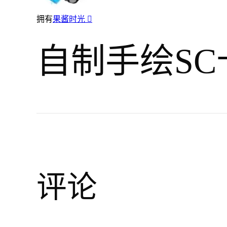
拥有
果酱时光

自制手绘SC
评论