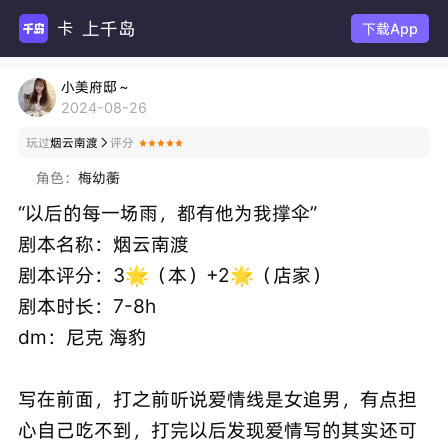
上千岛
下载App
小美府邸～
2024-08-26
玩过
烟云南渡
评分

角色：
梅幼蘅
“以后的每一场雨，都有他为我撑伞”
剧本名称：烟云南渡
剧本评分：3🌟（本）+2🌟（店家）
剧本时长：7-8h
dm：尼克 海豹
写在前面，打之前听说爱情线是女追男，有点担
心自己吃不到，打完以后发现爱情写的其实还可