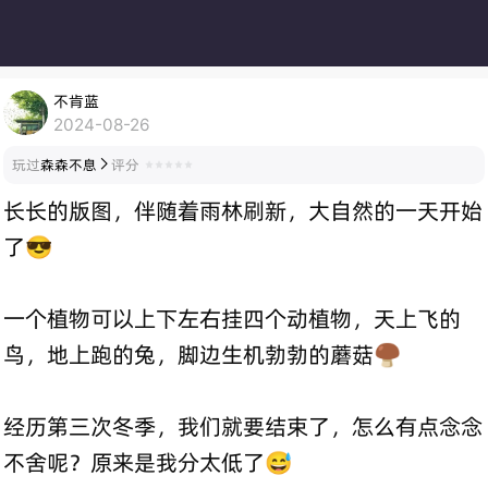
不肯蓝
2024-08-26
玩过
森森不息
评分

长长的版图，伴随着雨林刷新，大自然的一天开始
了😎
一个植物可以上下左右挂四个动植物，天上飞的
鸟，地上跑的兔，脚边生机勃勃的蘑菇🍄‍🟫
经历第三次冬季，我们就要结束了，怎么有点念念
不舍呢？原来是我分太低了😅