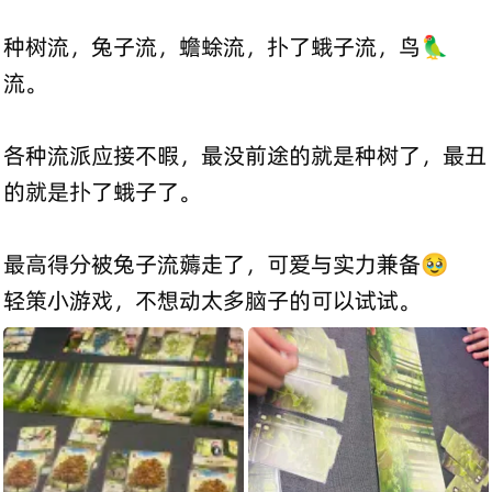
种树流，兔子流，蟾蜍流，扑了蛾子流，鸟🦜
流。
各种流派应接不暇，最没前途的就是种树了，最丑
的就是扑了蛾子了。
最高得分被兔子流薅走了，可爱与实力兼备🥹
轻策小游戏，不想动太多脑子的可以试试。