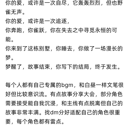
你的爱，或许是一次自尽，它轰轰烈烈，但也野
雀无声。
你的爱，或许是一次追逐，
你奔跑，你雀跃，你在失去之中寻觅永恒的可
能。
你来到了这栋别墅，你睡去，你做了一场漫长的
梦。
梦醒了，故事结束，你写下的结局，终于发生。
每个人都有自己专属的bgm，和白昼一样文笔很
好但比较意识流。有点故事分享大会，部分角色
需要接受能自我沉浸，和主线有点脱离但自己的
故事非常丰满。找dm分好适配自己的角色很重
要，每个角色都有雷点。