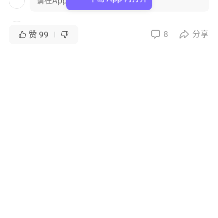
请在App内发表评论哦～
小姬
8
分享


赞
99


太太太喜欢蝴蝶这个角色了是次很不错的角色体验！
2024-09-05・上海
Gsylvia.
是啊不知道咋回事！
2024-09-05・上海
H【万巳如意版】
还还还没热吗！
2024-09-05・上海
查看全部8条评论
