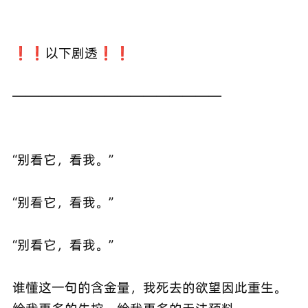
❗️❗️以下剧透❗️❗️
————————————————
“别看它，看我。”
“别看它，看我。”
“别看它，看我。”
谁懂这一句的含金量，我死去的欲望因此重生。