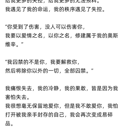
给我更多的失控，给我更多的无法预料。
我遇见了我的命运，我的秩序遇见了失控。
“你受到了伤害，没人可以伤害你，
我要以爱情之名，以你之名，修建属于我的奥斯
维辛。”
“我囚禁的不是你，我要解救你，
然后将除你以外的一切，全部囚禁。”
我痛恨失去，我的冷静，我的果敢，皆是因为我
害怕失去。
我很想毫无保留地爱你，但是我不敢爱你，我怕
打开被我亲手封存的自己，我会再次变成易碎
品。