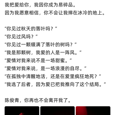
我把爱给你，我因你成为易碎品。
因为我愿意相信，你不会让我摔在冰冷的地上。
“你见过秋天的落叶吗？”
“你见过风吗？”
“你见过一颗缀满了落叶的树吗？”
“我是那颗树，我爱的人是一阵风。”
“爱情对我来说不是一场甜蜜。”
“爱情对我来说，是一场浪漫的自尽。”
“在孤独中清醒地活，还是在爱里疯狂地死？”
“我选了后者，因为爱已把我推向了这个结局。”
陈俊青，你再也不会离开我了。