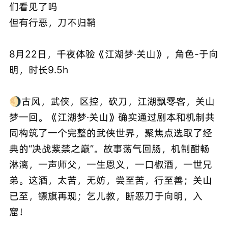
们看见了吗
但有行恶，刀不归鞘
8月22日，千夜体验《江湖梦·关山》，角色-于向
明，时长9.5h
🌖古风，武侠，区控，砍刀，江湖飘零客，关山
梦一回。《江湖梦·关山》确实通过剧本和机制共
同构筑了一个完整的武侠世界，聚焦点选取了经
典的“决战紫禁之巅”。故事荡气回肠，机制酣畅
淋漓，一声师父，一生恩义，一口椒酒，一世兄
弟。这酒，太苦，无妨，尝至苦，行至善；关山
已至，镖旗再现；乞儿教，断恶刀于向明，入
窟！