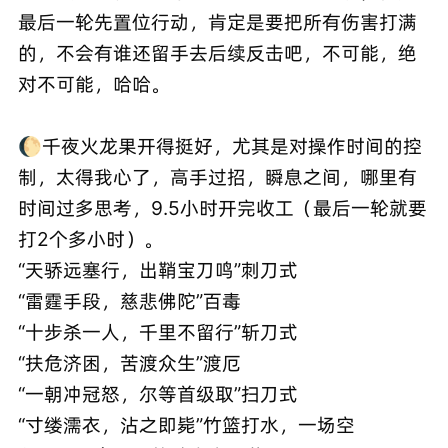
最后一轮先置位行动，肯定是要把所有伤害打满
的，不会有谁还留手去后续反击吧，不可能，绝
对不可能，哈哈。
🌔千夜火龙果开得挺好，尤其是对操作时间的控
制，太得我心了，高手过招，瞬息之间，哪里有
时间过多思考，9.5小时开完收工（最后一轮就要
打2个多小时）。
“天骄远塞行，出鞘宝刀鸣”刺刀式
“雷霆手段，慈悲佛陀”百毒
“十步杀一人，千里不留行”斩刀式
“扶危济困，苦渡众生”渡厄
“一朝冲冠怒，尔等首级取”扫刀式
“寸缕濡衣，沾之即毙”竹篮打水，一场空