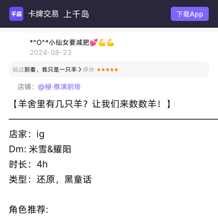
上千岛
卡牌交易
下载App
*^O^*小仙女要减肥💕💪💪
2024-08-23
玩过
别看，我只是一只羊
评分

店铺：
@極·推演剧场
【羊舍里有几只羊？让我们来数数羊！】
———————————————————————
店家：ig
Dm: 米雪&耀阳
时长：4h
类型：还原，黑童话
角色推荐: