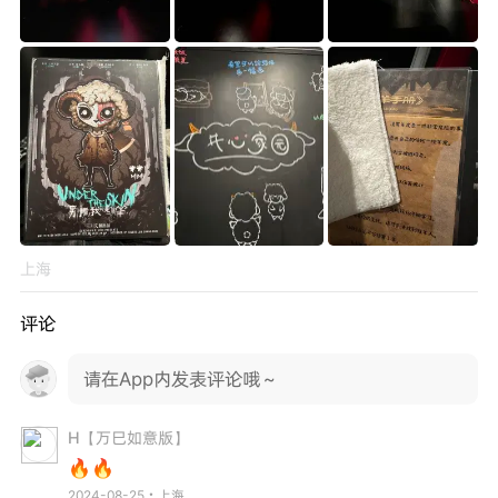
上海
评论
请在App内发表评论哦～
H【万巳如意版】
🔥🔥
2024-08-25・上海