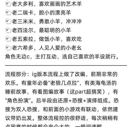
🐑老大多利，喜欢画画的艺术羊
🐑老二瑞卡，胆小的漂亮羊
🐑老三米米，勇敢小羊，冲冲冲
🐑老四法尔，最聪明的小羊
🐑老五索拉，做饭小羊，喜欢吃
🐑老六希多，人见人爱的小老幺
角色无边c，主打互动，选自己喜欢的羊设就行。
———————————————————————
流程部分：ig版本流程上做了改编，前期非常的
欢乐。有童年必备“老狼几点拉”，有类海龟汤的
睡前故事，有看图编故事（这part超搞笑），有
“角色扮演”。后半段由还原+恐搜+演绎组成。恐
搜为双人恐搜，和前面的小游戏有联动，依然建
议带奶出发。整体流程控的很舒适，每次稍稍有
点困意的时候都会来个大的，一瞬间清醒。