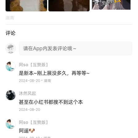
湖南
评论
请在App内发表评论哦～
阿so【互赞版】
是新本~刚上展没多久，再等等~
2024-08-20・湖南
沐然风起
甚至在小红书都搜不到这个本
2024-08-20
阿so【互赞版】
阿遥🐶