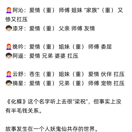
👩🏻‍🦰阿沁：爱情（重） 师傅 姐妹 “家族”（重） 又
惨又扛压
🧒🏻漆牙：爱情（重） 父亲 师傅 友情
👩🏻‍🦰晚吟：爱情（重） 姐妹（重） 师傅 委屈
🧒🏻阿遥：爱情 兄弟 婆婆 扛压
👩🏻‍🦰云舒：苍生（重） 姐妹（重） 爱情 伙伴 扛压
🧒🏻摘星：爱情（重） 兄弟（重） 师傅 宠物 扛压
《化蝶》这个名字听上去很“梁祝”，但事实上没
有半毛钱关系。
故事发生在一个人妖鬼仙共存的世界。