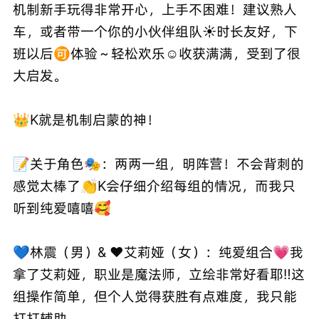
机制新手玩得非常开心，上手不困难！建议熟人
车，或者带一个你的小伙伴组队☀️时长友好，下
班以后🉑️体验～轻松欢乐☺️收获满满，受到了很
大启发。
👑K就是机制启蒙的神！
📝关于角色🎭：两两一组，明阵营！不会背刺的
感觉太棒了👏K会仔细介绍每组的情况，而我只
听到纯爱嘻嘻🥰
💙林震（男）& ❤️艾莉娅（女）：纯爱组合💗我
拿了艾莉娅，职业是魔法师，立绘非常好看耶‼️这
组操作简单，但个人觉得获胜有点难度，我只能
打打辅助。