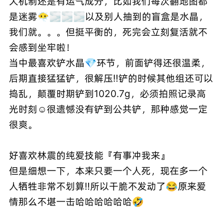
大机制还是有运气成分，比如我们每次翻地图都
是迷雾😶‍🌫️🌫🌫🌫以及别人抽到的盲盒是水晶，
我们就。。。但挺平衡的，死完会立刻复活就不
会感到坐牢啦！
当中最喜欢铲水晶💎环节，前面铲得还很温柔，
后期直接猛猛铲，很解压‼️铲的时候其他组还可以
捣乱，颠覆时期铲到1020.7g，必须拍照记录高
光时刻☺️很遗憾没有铲到公共铲，那种感觉一定
很爽。
好喜欢林震的纯爱技能『有事冲我来』
但是细想一下，本来只要一个人死，现在多一个
人牺牲非常不划算‼️所以干脆不发动了😂原来爱
情那么不堪一击哈哈哈哈哈哈🤣