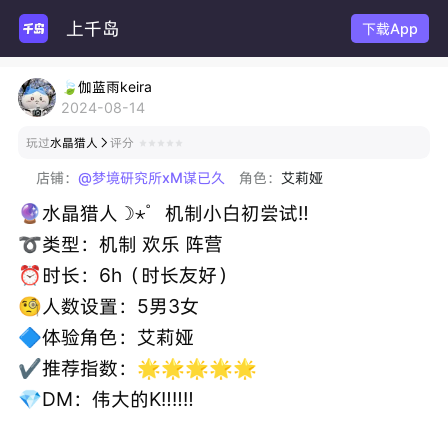
上千岛
玩
下载App
🍃伽蓝雨keira
2024-08-14
玩过
水晶猎人
评分

店铺：
@梦境研究所xM谋已久
角色：
艾莉娅
🔮水晶猎人☽⋆゜机制小白初尝试‼️
➰类型：机制 欢乐 阵营
⏰时长：6h（时长友好）
🧐人数设置：5男3女
🔷体验角色：艾莉娅
✔️推荐指数：🌟🌟🌟🌟🌟
💎DM：伟大的K‼️‼️‼️