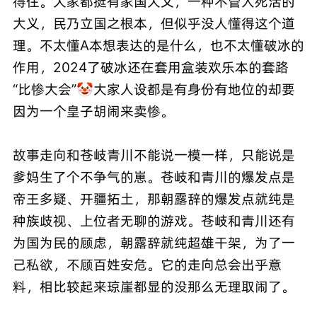
得住。大家都挺有家国大义，一种不管人死活的
大义，民乃立国之根本，但似乎没人懂得这个道
理。不太懂A本想表达的是什么，也不太懂破冰的
作用，2024了破冰还在套用盒装欢乐本的套路
“比惨大会”🤡大家人设都是有身份有地位的却要
因为一个皇子胡闹来卖惨。
故事走向和苍岐青川不能说一模一样，只能说是
爹妈生了个不争气的崽。苍岐和青川的爆发点是
帝王多疑、开疆拓土，那朝露辞的爆发点就纯是
种族歧视、上位者无聊的游戏。苍岐和青川还有
为国为民的顾虑，朝露辞就纯超雄干架，为了一
己私欲，不顾百姓安危。它的走向总会出乎意
料，相比较起来琼崖都显的没那么无理取闹了。