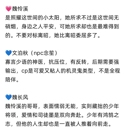
💗魏怜溪
是照耀这世间的小太阳，她所求不过是这世间无
硝烟，身边之人平安，可她所求却也是最难得到
的。不要对标离昭，她比离昭委屈多了。
💙文泊秋（npc念笙）
寡言少语的神医，抗压位，有反转，后期需要强
输出，cp是可爱又粘人的机灵鬼类型，不是全程
陪伴。
💙魏长风
魏怜溪的哥哥，表面懦弱无能，实则藏拙的少年
将领，爱情和司徒墨是双向奔赴。少年有鸿鹄之
志，但他的人生却也是一直被人推着向前走。