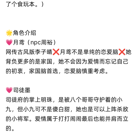
了个食玩本。）
🌟角色介绍
💗月鸢（npc周裕）
网传古风版李子晴❌月鸢不是单纯的恋爱脑❌她
背负更多的是家国，她不会因为爱情而忘记自己
的初衷，家国脑首选，恋爱脑慎重考虑。
💗司徒墨
司徒府的掌上明珠，是被八个哥哥守护着的小
九，但小九可不是傻白甜，她也是可以上阵杀敌
的小将军。爱情属于打打闹闹最后也能并肩而立
的。