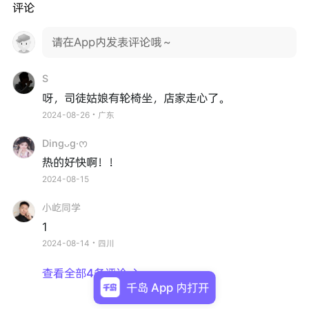
评论
请在App内发表评论哦～
S
呀，司徒姑娘有轮椅坐，店家走心了。
2024-08-26・广东
Dingᴗg·ᰔ
热的好快啊！！
2024-08-15
小屹同学
1
2024-08-14・四川
查看全部4条评论

千岛 App 内打开