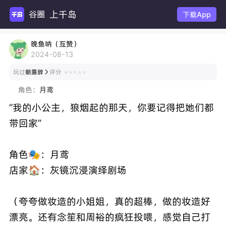
上千岛
谷圈扩
下载App
晚鱼呐（互赞）
2024-08-13
玩过
朝露辞
评分

角色：
月鸢
“我的小公主，狼烟起的那天，你要记得把她们都
带回家”
角色🎭：月鸢
店家🏠：灰镜沉浸演绎剧场
（夸夸做妆造的小姐姐，真的超棒，做的妆造好
漂亮。还有念笙和周裕的疯狂投喂，感觉自己打