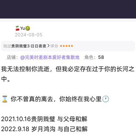
🍒Yu🥝
2024-08-05
玩过
贵阴贱璧3:日日夜夜
评分

店铺：
@完美时差剧本爱好者集散地
角色：
58
我无法控制你流逝，但我必定存在过于你的长河之
中。
⌛️ 你不曾真的离去，你始终在我心里🕐
2021.10.16贵阴贱璧 与父母和解
2022.9.18 岁月鸿沟 与自己和解