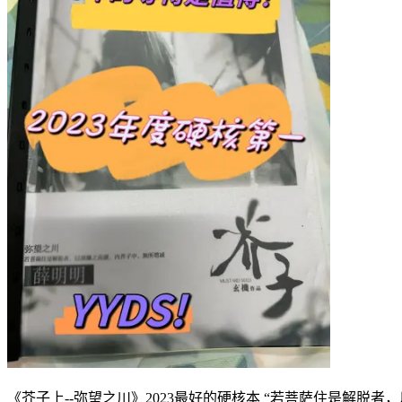
《芥子上--弥望之川》2023最好的硬核本 “若菩萨住是解脱者，