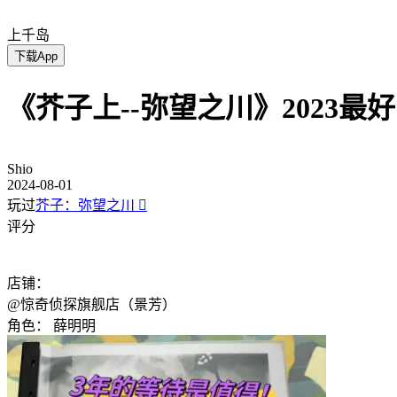
上千岛
下载App
《芥子上--弥望之川》2023最
Shio
2024-08-01
玩过
芥子：弥望之川

评分
店铺：
@惊奇侦探旗舰店（景芳）
角色：
薛明明