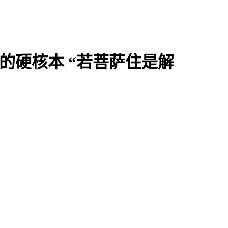
好的硬核本 “若菩萨住是解