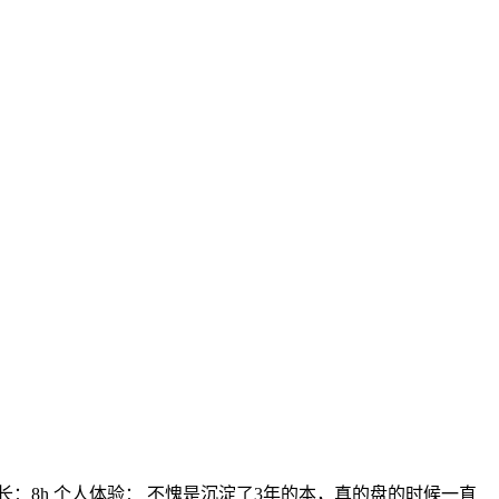
戏时长：8h 个人体验： 不愧是沉淀了3年的本，真的盘的时候一直