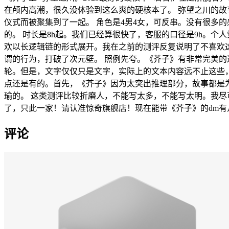
在颅内高潮，很久没体验到这么爽的硬核本了。 弥望之川的
仪式而被聚集到了一起。 角色是4男4女，可反串。没有很多
的。 时长是8h起。我们已经算很快了，客服的口径是9h。个
欢以长逻辑链的形式展开。我在之前的测评反复说明了不喜欢
谓的行为，打破了次元壁。 照例先夸。《芥子》有非常完美
轮。但是，文字仅仅只是文字，实际上的文本内容远不止这些
点还是有的。首先，《芥子》因为太突出推理部分，故事都是
瑜的。 这类测评比较折磨人，不能写太多，不能写太明。我尽
了，只此一家！请认准惊奇旗舰店！现在能带《芥子》的dm
评论