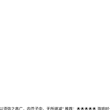
以须弥之高广，内芥子中，无所增减” 推荐：🌟🌟🌟🌟🌟 游