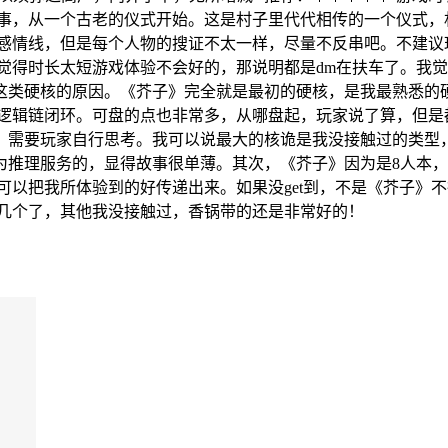
故事，从一个古老的仪式开始。这是村子里代代相传的一个仪式，
的感情线，但是每个人物的搜证不太一样，尽量不反串吧。不建
人觉得时长太短游戏体验不会好的，那说明都是dm在扶车了。我觉
这类硬核的原因。《芥子》完全就是最初的硬核，是我最熟悉的硬
的逻辑链闭环。可盘的点也非常多，从哪盘起，玩家说了算，但是
，需要玩家自行思考。我可以说最大的核诡是我没接触过的类型，
为推理服务的，显得故事很单薄。其次，《芥子》因为是8人本，
可以把我所体验到的好传递出来。如果没get到，不是《芥子》不
有几个了，其他我没接触过，香锅带的还是非常好的！