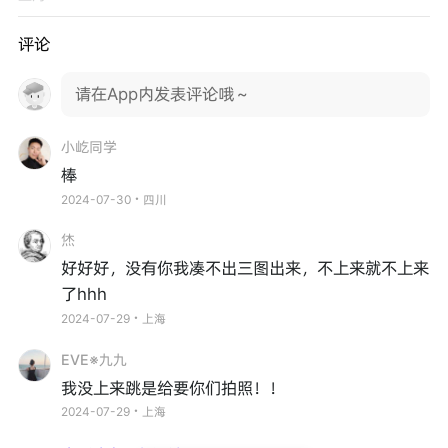
评论
请在App内发表评论哦～
小屹同学
棒
2024-07-30・四川
烋
好好好，没有你我凑不出三图出来，不上来就不上来
了hhh
2024-07-29・上海
EVE※九九
我没上来跳是给要你们拍照！！
2024-07-29・上海