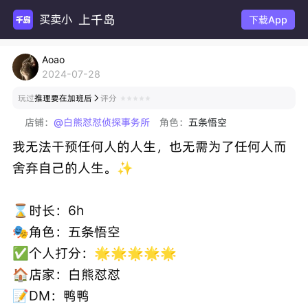
上千岛
下载App
Aoao
2024-07-28
玩过
推理要在加班后
评分

店铺：
@白熊怼怼侦探事务所
角色：
五条悟空
我无法干预任何人的人生，也无需为了任何人而
舍弃自己的人生。✨
⌛️时长：6h
🎭角色：五条悟空
✅个人打分：🌟🌟🌟🌟🌟
🏠店家：白熊怼怼
📝DM：鸭鸭