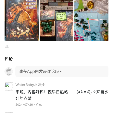
四川
评论
请在App内发表评论哦～
WaterBaby水娃娃
来啦，内容好评！祝早日热帖——(๑•̀ㅂ•́)و✧来自水
娃的点赞
2024-07-26・广东