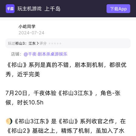
上千岛
玩主机游戏
下载App
小屹同学
2024-07-24
玩过
祁山3：江东
评分

店铺：
@千夜·剧本杀桌游娱乐
《祁山》系列是真的不错，剧本到机制，都很优
秀，近乎完美
7月20日，千夜体验《祁山3江东》，角色-张
俶，时长10.5h
🌖《祁山3江东》是《祁山》系列收官之作，在
《祁山2》基础之上，精炼了机制，虽加入了水