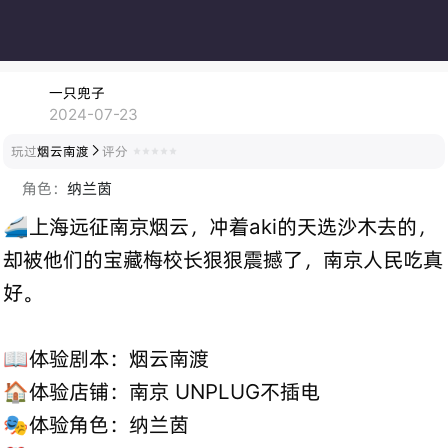
一只兜子
2024-07-23
玩过
烟云南渡
评分

角色：
纳兰茵
🚄上海远征南京烟云，冲着aki的天选沙木去的，
却被他们的宝藏梅校长狠狠震撼了，南京人民吃真
好。
📖体验剧本：烟云南渡
🏠体验店铺：南京 UNPLUG不插电
🎭体验角色：纳兰茵