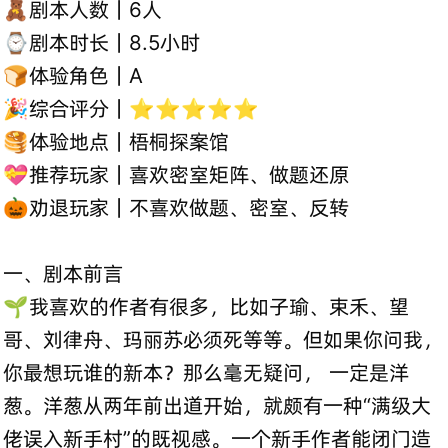
🧸剧本人数｜6人
⌚剧本时长｜8.5小时
🍞体验角色｜A
🎉综合评分｜⭐⭐⭐⭐⭐
🥞体验地点｜梧桐探案馆
💝推荐玩家｜喜欢密室矩阵、做题还原
🎃劝退玩家｜不喜欢做题、密室、反转
一、剧本前言
🌱我喜欢的作者有很多，比如子瑜、束禾、望
哥、刘律舟、玛丽苏必须死等等。但如果你问我，
你最想玩谁的新本？那么毫无疑问， 一定是洋
葱。洋葱从两年前出道开始，就颇有一种“满级大
佬误入新手村”的既视感。一个新手作者能闭门造