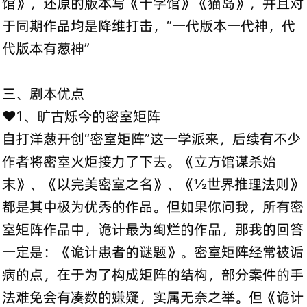
馆》，还原的版本写《十字馆》《猫岛》，并且对
于同期作品均是降维打击，“一代版本一代神，代
代版本有葱神”
三、剧本优点
❤️1、旷古烁今的密室矩阵
自打洋葱开创“密室矩阵”这一学派来，后续有不少
作者将密室火炬接力了下去。《立方馆谋杀始
末》、《以完美密室之名》、《½世界推理法则》
都是其中极为优秀的作品。但如果你问我，所有密
室矩阵作品中，诡计最为绚烂的作品，那我的回答
一定是：《诡计患者的谜题》。密室矩阵经常被诟
病的点，在于为了构成矩阵的结构，部分案件的手
法难免会有凑数的嫌疑，实属无奈之举。但《诡计