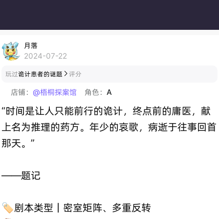
月落
2024-07-22
玩过
诡计患者的谜题
评分

店铺：
@梧桐探案馆
角色：
A
“时间是让人只能前行的诡计，终点前的庸医，献
上名为推理的药方。年少的哀歌，病逝于往事回首
那天。”
——题记
🏷️剧本类型｜密室矩阵、多重反转