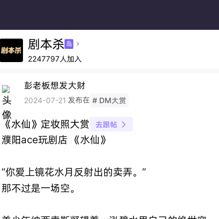
剧本杀
岛

2247797人加入
彭老板想发大财
发布在
2024-07-21
# DM大赏
《水仙》定妆照大赏
去跟帖

濮阳ace玩剧店 《水仙》
“你爱上镜花水月反射出的卖弄。”
那不过是一场空。