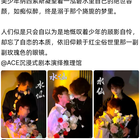
美少年纳西索斯凝望着一泓碧水里自己的绝世容
颜，如痴似醉，终是溺于那个旖旎的梦里。
人们似是只会自以为是地慨叹着少年的顾影自怜，
却忘了自恋的本质，依旧仰赖于红尘俗世里那一副
副玫瑰色的眼镜。
@ACE沉浸式剧本演绎推理馆