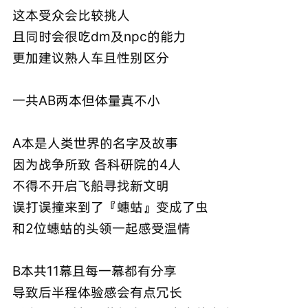
这本受众会比较挑人
且同时会很吃dm及npc的能力
更加建议熟人车且性别区分
一共AB两本但体量真不小
A本是人类世界的名字及故事
因为战争所致 各科研院的4人
不得不开启飞船寻找新文明
误打误撞来到了『蟪蛄』变成了虫
和2位蟪蛄的头领一起感受温情
B本共11幕且每一幕都有分享
导致后半程体验感会有点冗长