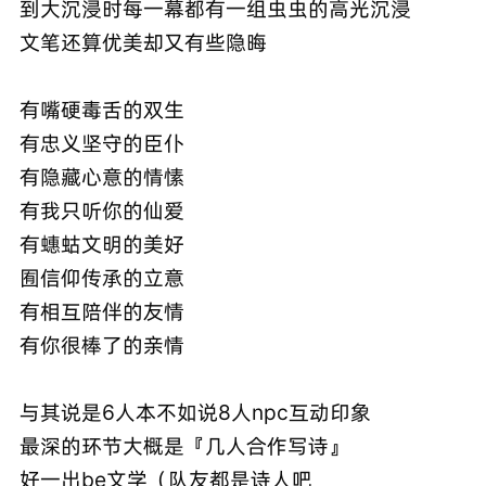
到大沉浸时每一幕都有一组虫虫的高光沉浸
文笔还算优美却又有些隐晦
有嘴硬毒舌的双生
有忠义坚守的臣仆
有隐藏心意的情愫
有我只听你的仙爱
有蟪蛄文明的美好
囿信仰传承的立意
有相互陪伴的友情
有你很棒了的亲情
与其说是6人本不如说8人npc互动印象
最深的环节大概是『几人合作写诗』
好一出be文学（队友都是诗人吧