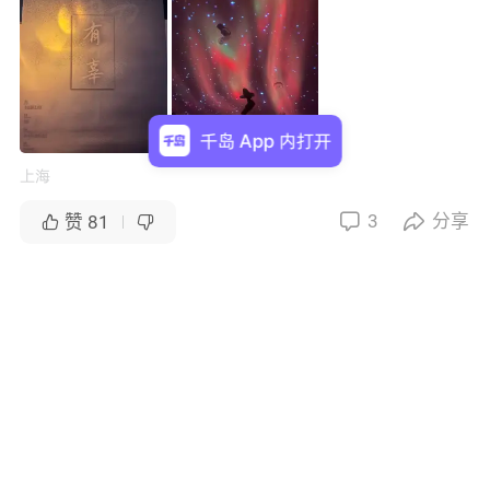
千岛 App 内打开
上海
3
分享


赞
81


评论
请在App内发表评论哦～
酱油瓶子
🔥
2024-07-26・上海
是小小鹿呀～
🔥