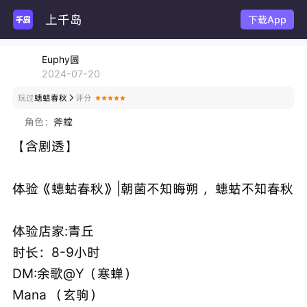
上千岛
玩主
下载App
Euphy圆
2024-07-20
玩过
蟪蛄春秋
评分

角色：
斧螳
【含剧透】
体验《蟪蛄春秋》|朝菌不知晦朔 ，蟪蛄不知春秋
体验店家:青丘
时长：8-9小时
DM:余歌@Y（寒蝉）
Mana （玄驹）