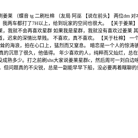
 一刷姜莱 （蝶音 tg 二刷杜棉 （友局 阿巫 【说在前头】 两
我两车都打了7H以上，给到玩家的空间也很大。 【关于姜莱】
姜莱，我就不会再喜欢星群 如果我是星群，我就没有喜欢过姜莱
，迟来的深情比草贱。 不喜欢，真不喜欢。 【关于杜棉】 一
高耸的海浪，拍在心口上，猛烈而又窒息。 暗恋是一个人的惊涛
真的沉思了很久，他值得。 年少喜欢的人，纯粹而又灿烂，总在
成熟多少。打之前刷xhs大家说姜莱星群c，然后周可一刘白
，但问题真的不尖锐，总是一副能早早下船，没必要再着瞎聊的