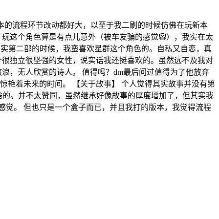
位dm 对本的流程环节改动都好大，以至于我二刷的时候仿佛在玩新本
 玩这个角色算是有点儿意外（被车友骗的感觉🤡），我实在太
 其实第二部的时候，我蛮喜欢星群这个角色的。自私又自恋，真
个很独立很坚强的女性，说实话我还挺喜欢的。虽然远不及我对
骇浪，无人欣赏的诗人。 值得吗？dm最后问过值得为了他放弃
惊艳着未来的时间。 【关于故事】 个人觉得其实故事并没有第
边啥的。并不太赞同，虽然继承好像故事的厚度增加了，但其实我
感觉。 但也只是一个盒子而已，并且我打的版本，我觉得流程