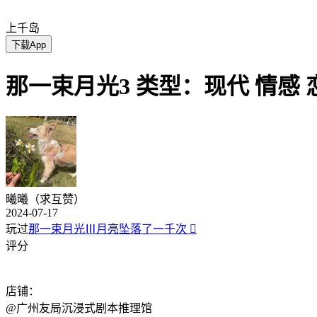
上千岛
下载App
那一束月光3 类型：现代 情感 恋
曦曦（求互赞）
2024-07-17
玩过
那一束月光Ⅲ月亮坠落了一千次

评分
店铺：
@广州友局沉浸式剧本推理馆