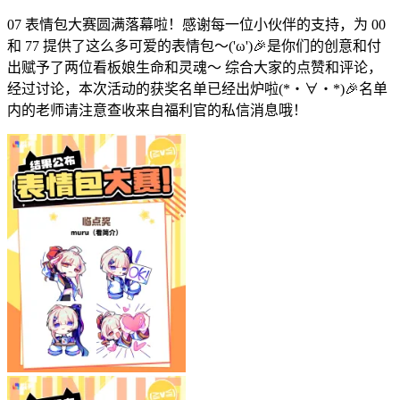
07 表情包大赛圆满落幕啦！感谢每一位小伙伴的支持，为 00
和 77 提供了这么多可爱的表情包～('ω')🎉是你们的创意和付
出赋予了两位看板娘生命和灵魂～ 综合大家的点赞和评论，
经过讨论，本次活动的获奖名单已经出炉啦(*・∀・*)🎉名单
内的老师请注意查收来自福利官的私信消息哦！