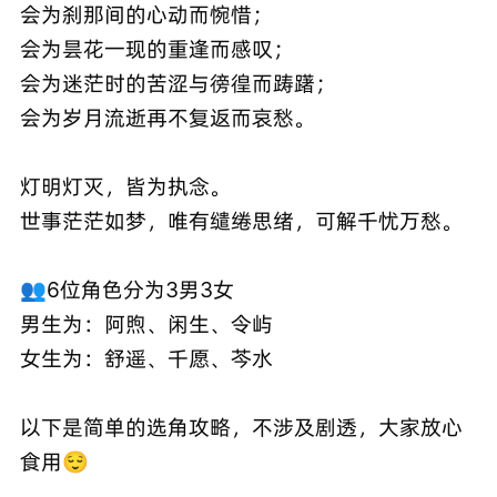
会为刹那间的心动而惋惜；
会为昙花一现的重逢而感叹；
会为迷茫时的苦涩与徬徨而踌躇；
会为岁月流逝再不复返而哀愁。
灯明灯灭，皆为执念。
世事茫茫如梦，唯有缱绻思绪，可解千忧万愁。
👥6位角色分为3男3女
男生为：阿煦、闲生、令屿
女生为：舒遥、千愿、芩水
以下是简单的选角攻略，不涉及剧透，大家放心
食用😌