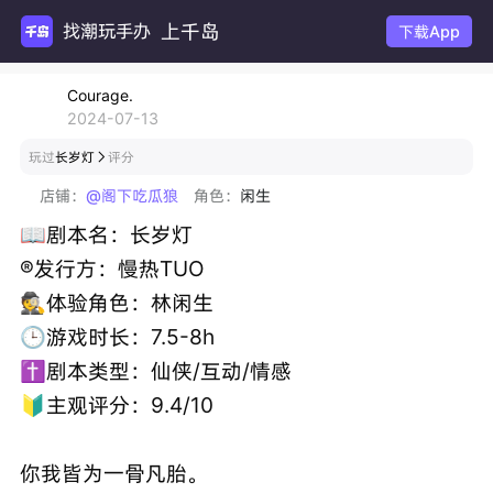
上千岛
找潮玩手办
下载App
Courage.
2024-07-13
玩过
长岁灯
评分

店铺：
@阁下吃瓜狼
角色：
闲生
📖剧本名：长岁灯
®️发行方：慢热TUO
🕵️体验角色：林闲生
🕒游戏时长：7.5-8h
✝️剧本类型：仙侠/互动/情感
🔰主观评分：9.4/10
你我皆为一骨凡胎。