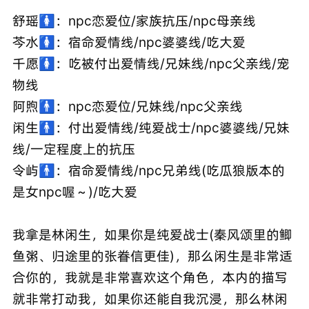
舒瑶🚺：npc恋爱位/家族抗压/npc母亲线
芩水🚺：宿命爱情线/npc婆婆线/吃大爱
千愿🚺：吃被付出爱情线/兄妹线/npc父亲线/宠
物线
阿煦🚹：npc恋爱位/兄妹线/npc父亲线
闲生🚹：付出爱情线/纯爱战士/npc婆婆线/兄妹
线/一定程度上的抗压
令屿🚹：宿命爱情线/npc兄弟线(吃瓜狼版本的
是女npc喔～)/吃大爱
我拿是林闲生，如果你是纯爱战士(秦风颂里的鲫
鱼粥、归途里的张眷信更佳)，那么闲生是非常适
合你的，我就是非常喜欢这个角色，本内的描写
就非常打动我，如果你还能自我沉浸，那么林闲