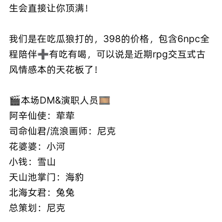
生会直接让你顶满！
我们是在吃瓜狼打的，398的价格，包含6npc全
程陪伴➕有吃有喝，可以说是近期rpg交互式古
风情感本的天花板了！
🎬本场DM&演职人员🎞️
阿辛仙使：荦荦
司命仙君/流浪画师：尼克
花婆婆：小河
小钱：雪山
天山池掌门：海豹
北海女君：兔兔
总策划：尼克