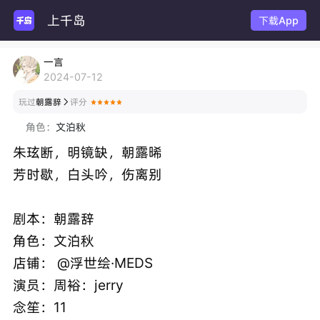
上千岛
谷圈
下载App
一言
2024-07-12
玩过
朝露辞
评分

角色：
文泊秋
朱玹断，明镜缺，朝露晞
芳时歇，白头吟，伤离别
剧本：朝露辞
角色：文泊秋
店铺： @浮世绘·MEDS
演员：周裕：jerry
念笙：11