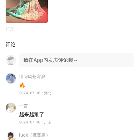
广东
评论
请在App内发表评论哦～
山间风苍穹浪
🔥
2024-07-16・湖北
一言
越来越难了
2024-07-16・广东
luck（互赞版）