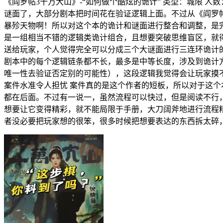
《阎罗帖3十万大山》-“如何做个酷炫的诡计” 类型：城限 人数
谜面了，大部分剧本把时间花在验证逻辑上面。不过从《阎罗
暴殄天物啊！所以对这个本的诡计和谜面进行整合和调整，是完
是一组相当不错的逻辑类诡计组合，且想要突破思维盲区，就
送给玩家，个人觉得完全可以分成三个大谜面进行三连环诡计
剧本中的每个逻辑链条都不长，最多是中等长度，涉及到诡计
唯一性去验证否定别的可能性），这段逻辑我觉得会让玩家摸
案件水准令人担忧 案件真的是这个作者的短板，所以对于这
都在后面。不过有一说一，虽然流程可以快过，但是阅读不行
想要让它变得精彩，就不能局限于手册，大刀阔斧地进行流程精
者没必要把玩家想的很笨，很多时候把想要表达的东西拆太碎