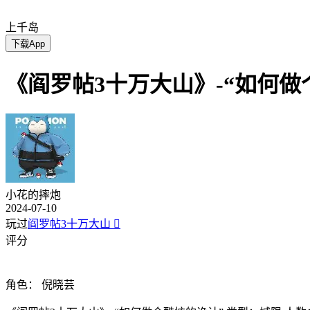
上千岛
下载App
《阎罗帖3十万大山》-“如何做
小花的摔炮
2024-07-10
玩过
阎罗帖3十万大山

评分
角色：
倪晓芸