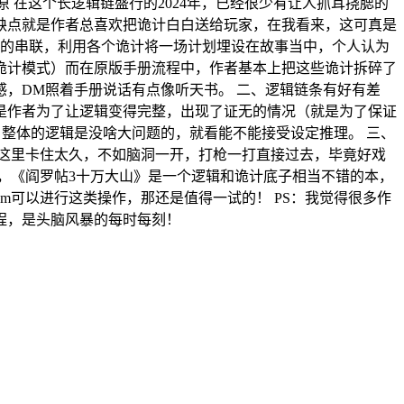
，还原 在这个长逻辑链盛行的2024年，已经很少有让人抓耳挠腮的
缺点就是作者总喜欢把诡计白白送给玩家，在我看来，这可真是
计的串联，利用各个诡计将一场计划埋设在故事当中，个人认为
诡计模式）而在原版手册流程中，作者基本上把这些诡计拆碎了
，DM照着手册说话有点像听天书。 二、逻辑链条有好有差
是作者为了让逻辑变得完整，出现了证无的情况（就是为了保证
整体的逻辑是没啥大问题的，就看能不能接受设定推理。 三、
这里卡住太久，不如脑洞一开，打枪一打直接过去，毕竟好戏
，《阎罗帖3十万大山》是一个逻辑和诡计底子相当不错的本，
可以进行这类操作，那还是值得一试的！ PS：我觉得很多作
程，是头脑风暴的每时每刻！