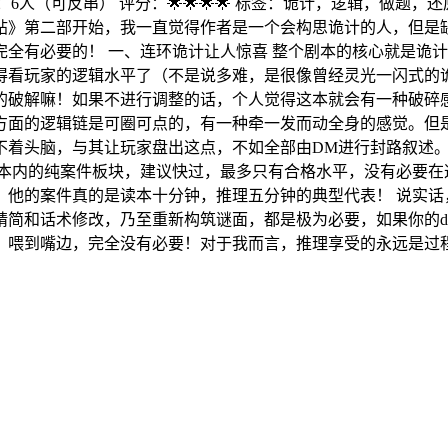
：6人（可反串） 评分：🌟🌟🌟🌟 标签：诡计，逻辑，做题
帖》第二部开始，我一直觉得作者是一个会构思诡计的人，但是
全有必要的！ 一、连环诡计让人惊喜 整个剧本的核心就是诡
得看玩家的逻辑水平了（不是说多难，是很像曾经灵光一闪式的
的破解嘛！如果不进行调整的话，个人觉得这本就会有一种破碎感
方面的逻辑链是可圈可点的，有一种牵一发而动全身的感觉。但
不着头脑，与其让玩家盘出这点，不如全部由DM进行封路叙述。
个本内的纯案件板块，建议快过，最多只有合格水平，没有必要在
，他的案件真的是读本十分钟，推理五分钟的典型代表！ 说实话
简和话术修改，乃至重新构筑谜面，都是极为必要，如果你的dm
，喂到嘴边，完全没有必要！对于我而言，推理享受的永远是过