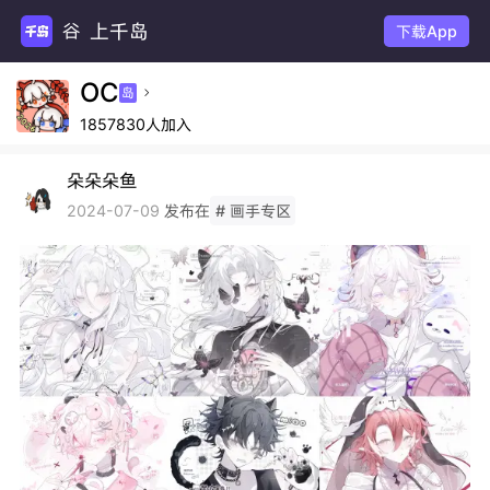
上千岛
谷圈
下载App
OC
岛

1857830人加入
朵朵朵鱼
发布在
2024-07-09
# 画手专区