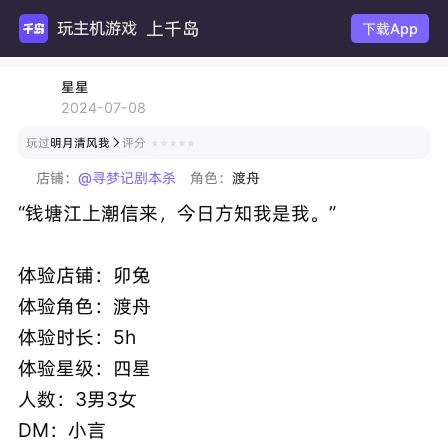
上千岛
玩主
下载App
星星
2024-07-08
玩过
明月清风我
评分

店铺：
@寻梦记剧本杀
角色：
渡舟
“钱塘江上潮信来，今日方知我是我。”
体验店铺：卯兔
体验角色：渡舟
体验时长：5h
体验星级：四星
人数：3男3女
DM：小言