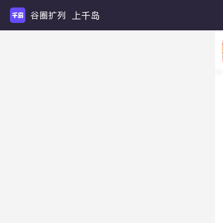
上千岛
谷圈扩列