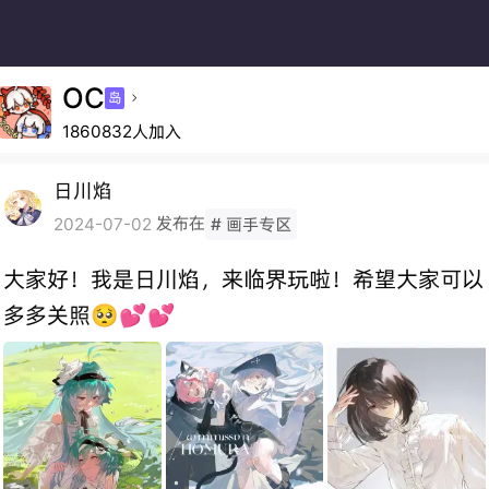
OC
岛

1860832人加入
日川焰
发布在
2024-07-02
# 画手专区
大家好！我是日川焰，来临界玩啦！希望大家可以
多多关照🥺💕💕