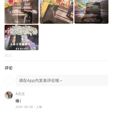
四川
评论
请在App内发表评论哦～
A先生
棒！
2024-06-28・上海