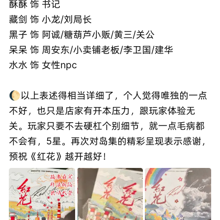
酥酥 饰 书记
藏剑 饰 小龙/刘局长
黑子 饰 阿诚/糖葫芦小贩/黄三/关公
呆呆 饰 周安东/小卖铺老板/李卫国/建华
水水 饰 女性npc
🌔以上表述得相当详细了，个人觉得唯独的一点
不好，也只是店家有开本压力，跟玩家体验无
关。玩家只要不去硬杠个别细节，就一点毛病都
不会有，5星。再次对岛集的精彩呈现表示感谢，