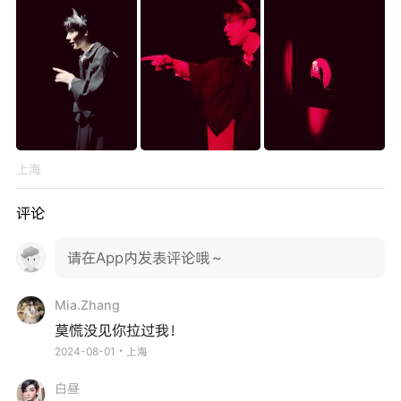
上海
评论
请在App内发表评论哦～
Mia.Zhang
莫慌没见你拉过我！
2024-08-01・上海
白昼