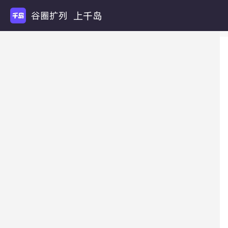
上千岛
谷圈