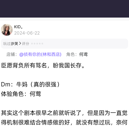
KID。
2024-06-22
玩过
沙哭
评分

店铺：
@侦有你的(林和西店)
角色：
何鸢
臣愿背负所有骂名，盼我国长存。
Dm：牛妈（真的很强）
体验角色：何莺
其实这个剧本很早之前就听说了，但是因为一直觉
得机制很难结合情感做的好，就没有想过玩，奈何