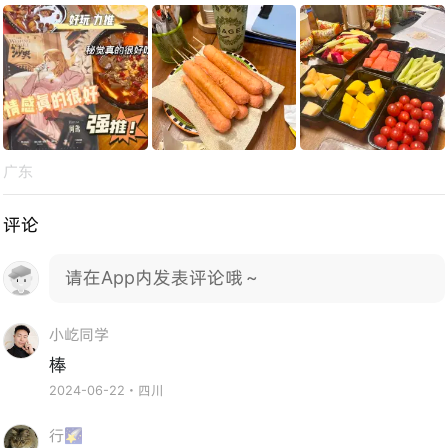
广东
评论
请在App内发表评论哦～
小屹同学
棒
2024-06-22・四川
行🌠