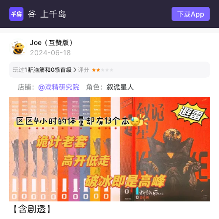
上千岛
谷圈扩
下载App
Joe（互赞版）
2024-06-18
玩过
1断脑筋和0感首级
评分

店铺：
@戏精研究院
角色：
叙诡星人
【含剧透】