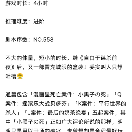
游戏时长：4小时
推理难度：进阶
剧本序数：NO.558
不大的体量，短小的时长，继《自白于谋杀前
夜》后，又一部冒充城限的盒装！委实叫人只想
吐槽😤
通篇包含「漫画星死亡案件：小黑子の死」「Q
案件：摇滚乐大战贝多芬」「K案件：平行世界的
杀人」「J案件：最后的奶茶晚宴」五起案件，其
中「小黑子の死」正如广大评论所说的那样，明
明只是用以开场的破冰，未曾想却是全程最好玩