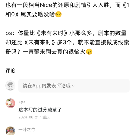
也有一段相当Nice的还原和剧情引人入胜，而《1
和0》属实要啥没啥😔
ps：体量比《未有来时》小那么多，剧本的数量
却还比《未有来时》多3个，就不能直接做成线索
册吗？一直翻来翻去真的很恼火😠
评论
请在App内发表评论哦～
zyx
这本写的过分潦草了
2024-06-21・重庆
一叶之竹