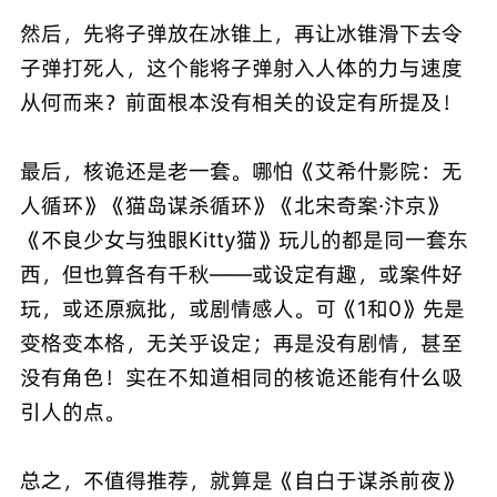
然后，先将子弹放在冰锥上，再让冰锥滑下去令
子弹打死人，这个能将子弹射入人体的力与速度
从何而来？前面根本没有相关的设定有所提及！
最后，核诡还是老一套。哪怕《艾希什影院：无
人循环》《猫岛谋杀循环》《北宋奇案·汴京》
《不良少女与独眼Kitty猫》玩儿的都是同一套东
西，但也算各有千秋——或设定有趣，或案件好
玩，或还原疯批，或剧情感人。可《1和0》先是
变格变本格，无关乎设定；再是没有剧情，甚至
没有角色！实在不知道相同的核诡还能有什么吸
引人的点。
总之，不值得推荐，就算是《自白于谋杀前夜》