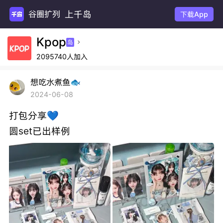
上千岛
谷圈扩列
下载App
Kpop
岛

2095740人加入
想吃水煮鱼🐟
2024-06-08
打包分享💙
圆set已出样例