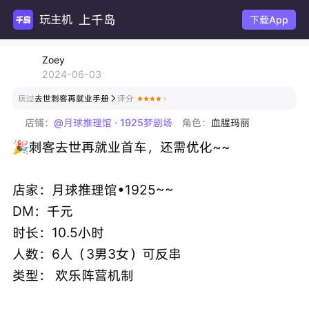
上千岛
玩主机游
下载App
Zoey
2024-06-03
玩过
去世刺客再就业手册
评分

店铺：
@月球推理馆 · 1925梦剧场
角色：
血腥玛丽
🎉刺客去世再就业首车，还需优化~~
店家：月球推理馆•1925~~
DM：千元
时长：10.5小时
人数：6人（3男3女）可反串
类型： 欢乐阵营机制