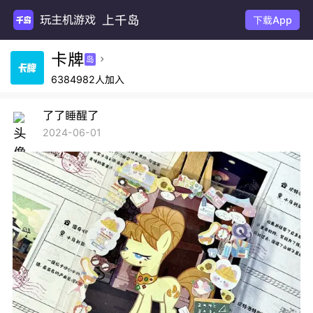
上千岛
玩主机游戏
下载App
卡牌
岛

6384982人加入
了了睡醒了
2024-06-01