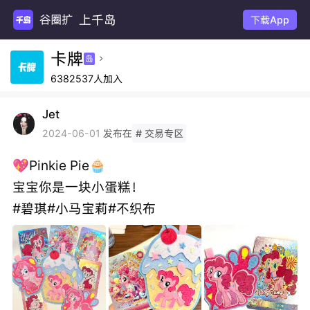
上千岛
谷圈扩
下载App
卡牌
岛

6382537人加入
Jet
发布在
2024-06-01
# 交易专区
💖Pinkie Pie🧁
宝宝你是一块小蛋糕！
#碧琪#小马宝莉#不织布