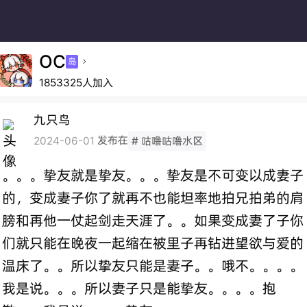
OC
岛

1853325人加入
九只鸟
发布在
2024-06-01
# 咕噜咕噜水区
。。。挚友就是挚友。。。挚友是不可变以‬成妻子
的，变成妻子你了‬就再不也‬能坦率地拍兄拍‬弟的肩
膀和再‬他一仗起‬剑走天涯了。。如果变成妻了子‬你
们就只能在晚夜‬一起缩在被里子‬再钻进望欲‬与爱的
温床了。。所以挚友只能是妻子。。哦不。。。。
我是说。。。所以妻子只是能‬挚友。。。。抱