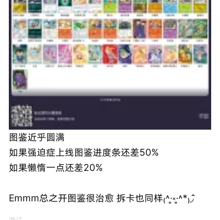
图鉴近乎圆满
如果强迫症上线图鉴进度条还差50%
如果懒惰一点还差20%
Emmm总之开图鉴很治愈 拆卡也同样₍˄·͈༝·͈˄*₎◞ ̑̑
浙江