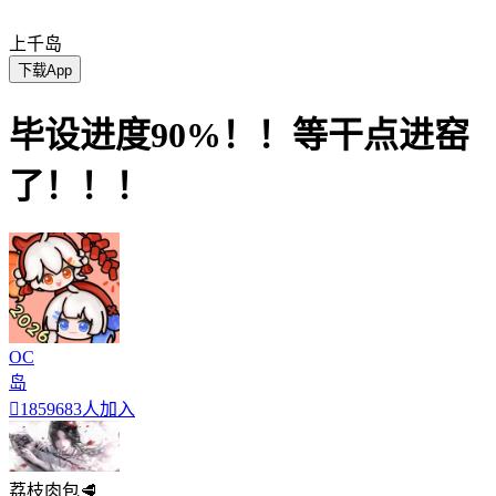
上千岛
下载App
毕设进度90%！！等干点进窑
了！！！
OC
岛

1859683人加入
荔枝肉包🥩