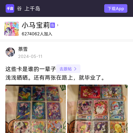
上千岛
谷圈
下载App
小马宝莉
岛

6274062人加入
萘雪
2024-05-11
这些卡是谁的一辈子
去跟帖

浅浅晒晒。还有两张在路上，就毕业了。