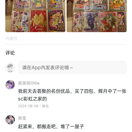
内蒙古
评论
请在App内发表评论哦～
奥美丽Ollie
我前天去荟聚的名创优品，买了四包，辉月中了一张
sc彩虹之家的
2024-08-09・湖北
萘雪
赶紧来，都搬走吧，堆了一屋子