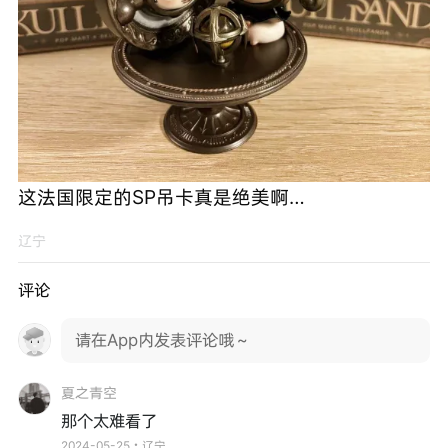
这法国限定的SP吊卡真是绝美啊…
辽宁
评论
请在App内发表评论哦～
夏之青空
那个太难看了
2024-05-25・辽宁