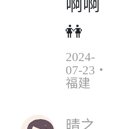
啊啊
👭
2024-
07-23・
福建
晴之