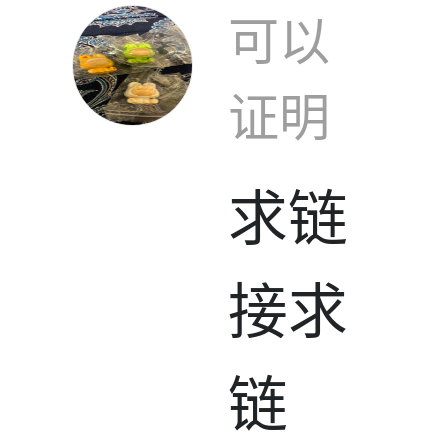
可以
证明
求链
接求
链