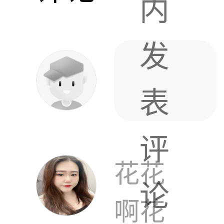
内
发
表
评
花花
论
啊花